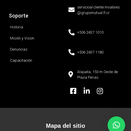
servicioal cliente mvalores
@grupomutual.fi.cr
Soporte
Historia
+506 2437 1010
Misión y Vision
Denuncias
+506 2437 1180
Capacitación
Alajuela, 150 m Oeste de
Plaza Ferias.
Mapa del sitio