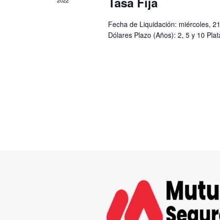
Tasa Fija
e
2022
n
Fecha de Liquidación: miércoles, 2
t
Dólares Plazo (Años): 2, 5 y 10 Pla
o
s