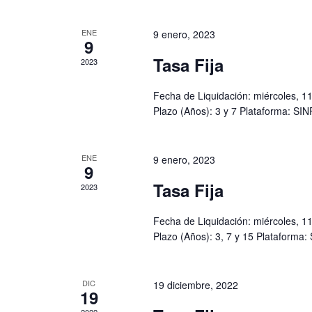
ú
s
ENE
9 enero, 2023
9
q
Tasa Fija
u
2023
e
Fecha de Liquidación: miércoles, 1
d
Plazo (Años): 3 y 7 Plataforma: SI
a
y
v
ENE
9 enero, 2023
i
9
s
Tasa Fija
2023
t
a
Fecha de Liquidación: miércoles, 1
s
Plazo (Años): 3, 7 y 15 Plataforma:
d
e
E
DIC
19 diciembre, 2022
19
v