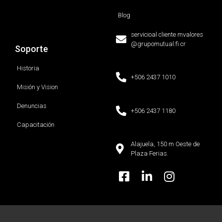
Blog
servicioal cliente mvalores
@grupomutual.fi.cr
Soporte
Historia
+506 2437 1010
Misión y Vision
Denuncias
+506 2437 1180
Capacitación
Alajuela, 150 m Oeste de
Plaza Ferias.