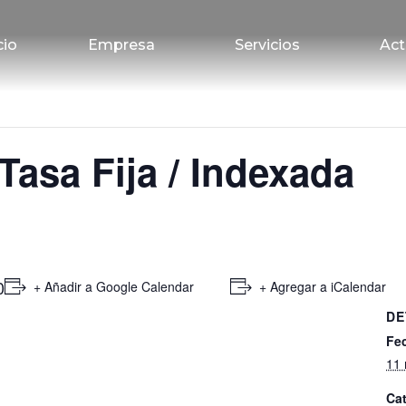
cio
Empresa
Servicios
Act
Tasa Fija / Indexada
0
+ Añadir a Google Calendar
+ Agregar a iCalendar
DE
Fe
11 
Cat