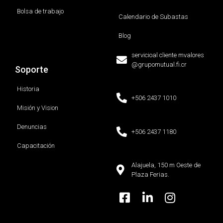
Bolsa de trabajo
Calendario de Subastas
Blog
servicioal cliente mvalores
@grupomutual.fi.cr
Soporte
Historia
+506 2437 1010
Misión y Vision
Denuncias
+506 2437 1180
Capacitación
Alajuela, 150 m Oeste de
Plaza Ferias.