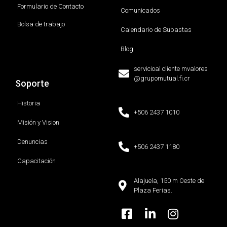
Formulario de Contacto
Comunicados
Bolsa de trabajo
Calendario de Subastas
Blog
servicioal cliente mvalores
@grupomutual.fi.cr
Soporte
Historia
+506 2437 1010
Misión y Vision
Denuncias
+506 2437 1180
Capacitación
Alajuela, 150 m Oeste de
Plaza Ferias.