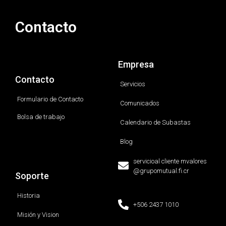
Contacto
Empresa
Contacto
Servicios
Formulario de Contacto
Comunicados
Bolsa de trabajo
Calendario de Subastas
Blog
servicioal cliente mvalores
@grupomutual.fi.cr
Soporte
Historia
+506 2437 1010
Misión y Vision