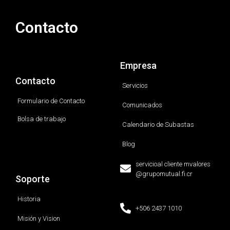
Contacto
Empresa
Contacto
Servicios
Formulario de Contacto
Comunicados
Bolsa de trabajo
Calendario de Subastas
Blog
servicioal cliente mvalores
@grupomutual.fi.cr
Soporte
Historia
+506 2437 1010
Misión y Vision