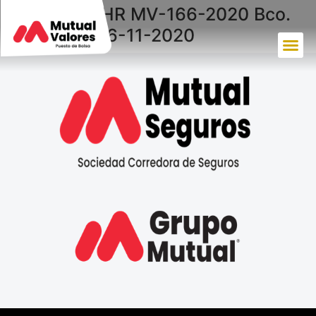
Aclaración HR MV-166-2020 Bco.
Promerica 16-11-2020