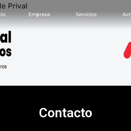
e Prival
cio
Empresa
Servicios
Act
Contacto