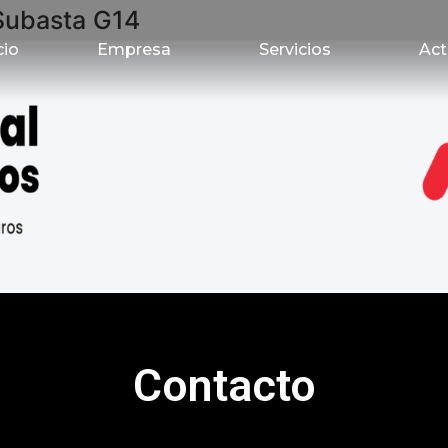
Subasta G14
cio
Empresa
Servicios
Act
Contacto