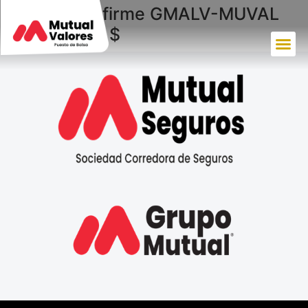
Colocación firme GMALV-MUVAL
W3 030920 $