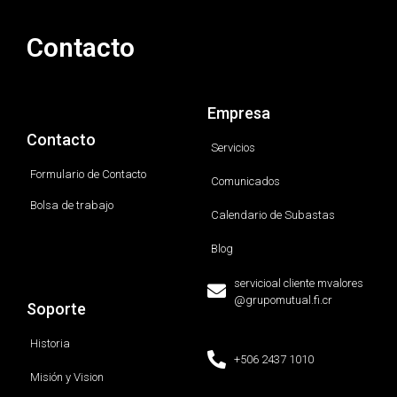
Contacto
Empresa
Contacto
Servicios
Formulario de Contacto
Comunicados
Bolsa de trabajo
Calendario de Subastas
Blog
servicioal cliente mvalores
@grupomutual.fi.cr
Soporte
Historia
+506 2437 1010
Misión y Vision