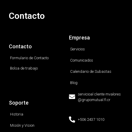
Contacto
Empresa
Contacto
Servicios
Formulario de Contacto
Comunicados
Bolsa de trabajo
Calendario de Subastas
Blog
servicioal cliente mvalores
@grupomutual.fi.cr
Soporte
Historia
+506 2437 1010
Misión y Vision