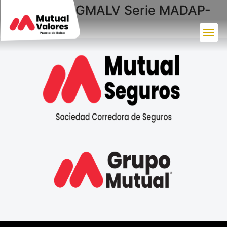
Colocación GMALV Serie MADAP-
B8