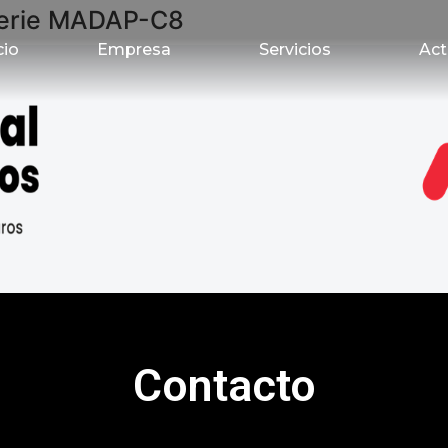
erie MADAP-C8
cio
Empresa
Servicios
Act
Contacto