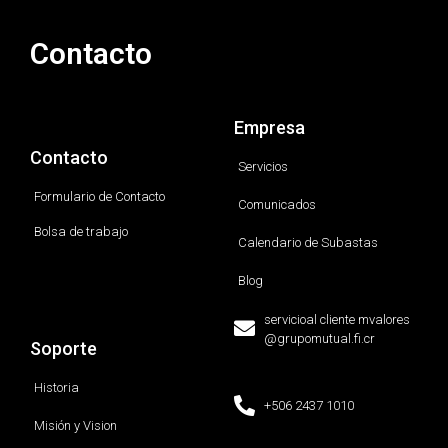
Contacto
Empresa
Contacto
Servicios
Formulario de Contacto
Comunicados
Bolsa de trabajo
Calendario de Subastas
Blog
servicioal cliente mvalores
@grupomutual.fi.cr
Soporte
Historia
+506 2437 1010
Misión y Vision